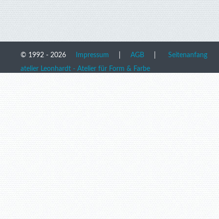
© 1992 - 2026
Impressum
|
AGB
|
Seitenanfang
atelier Leonhardt - Atelier für Form & Farbe