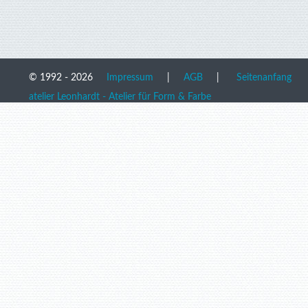
© 1992 - 2026
Impressum
|
AGB
|
Seitenanfang
atelier Leonhardt - Atelier für Form & Farbe